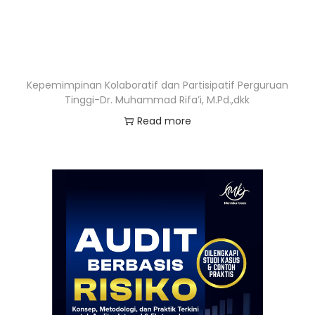
Kepemimpinan Kolaboratif dan Partisipatif Perguruan
Tinggi-Dr. Muhammad Rifa’i, M.Pd.,dkk
Read more