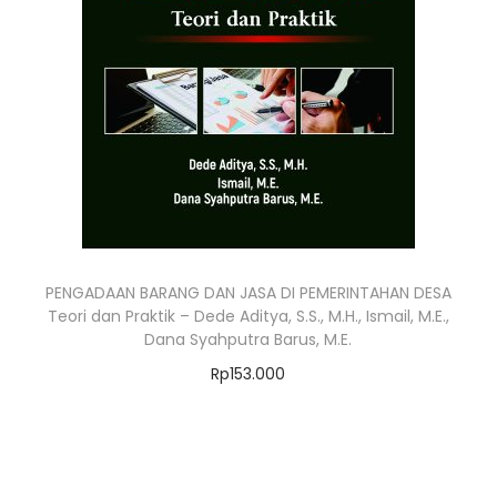
PENGADAAN BARANG DAN JASA DI PEMERINTAHAN DESA
Teori dan Praktik – Dede Aditya, S.S., M.H., Ismail, M.E.,
Dana Syahputra Barus, M.E.
Rp
153.000
Add to cart