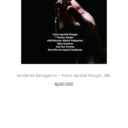
Moderasi Beragama – Putra Apriadi Siregar, dkk.
Rp
50.000
Add to cart