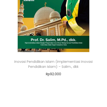
Inovasi Pendidikan Islam (Implementasi Inovasi
Pendidikan Islam) – Salim., dkk
Rp
92.000
Add to cart