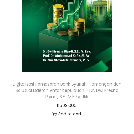
Digitalisasi Pemasaran Bank Syariah: Tantangan dan
Solusi di Daerah Antar Kepulauan – Dr. Dwi Kresna
Riyadi, S.E., M.E.Sy dkk
Rp
98.000
Add to cart