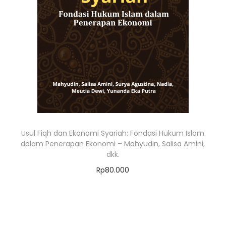
Usul Fiqh dan Ekonomi Syariah: Fondasi Hukum Islam
dalam Penerapan Ekonomi – Mahyudin, Salisa Amini,
dkk.
Rp
80.000
Add to cart