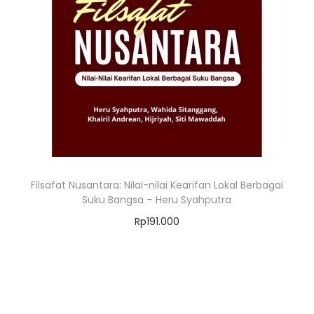
Filsafat Nusantara: Nilai-nilai Kearifan Lokal Berbagai
Suku Bangsa – Heru Syahputra
Rp
191.000
Add to cart