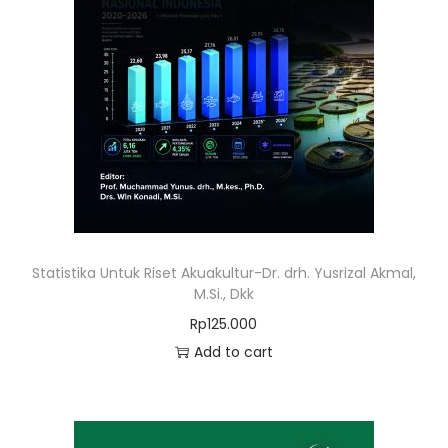
Statistika Untuk Riset Akuakultur-Dr. drh. Yusrizal Akmal,
M.Si., Dkk
Rp
125.000
Add to cart