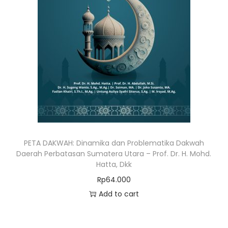
PETA DAKWAH: Dinamika dan Problematika Dakwah
Daerah Perbatasan Sumatera Utara – Prof. Dr. H. Mohd.
Hatta, Dkk
Rp
64.000
Add to cart