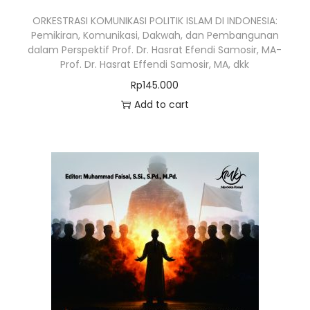
ORKESTRASI KOMUNIKASI POLITIK ISLAM DI INDONESIA:
Pemikiran, Komunikasi, Dakwah, dan Pembangunan
dalam Perspektif Prof. Dr. Hasrat Efendi Samosir, MA-
Prof. Dr. Hasrat Effendi Samosir, MA, dkk
Rp
145.000
Add to cart