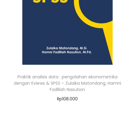
Praktik analisis data : pengolahan ekonometrika
dengan Eviews & SPSS – Zulaika Matondang, Hamni
Fadlilah Nasution
Rp
108.000
Add to cart