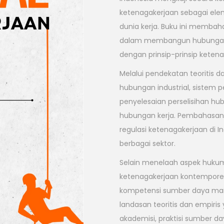
ketenagakerjaan sebagai el
dunia kerja. Buku ini membah
dalam membangun hubungan ke
dengan prinsip-prinsip keten
Melalui pendekatan teoritis 
hubungan industrial, sistem 
penyelesaian perselisihan hub
hubungan kerja. Pembahasan 
regulasi ketenagakerjaan di I
berbagai sektor.
Selain menelaah aspek hukum
ketenagakerjaan kontemporer, 
kompetensi sumber daya manu
landasan teoritis dan empiris
akademisi, praktisi sumber d