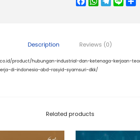
F
W
T
Li
a
h
el
n
c
a
e
e
e
ts
gr
b
A
a
Description
Reviews (0)
o
p
m
o
p
.co.id/product/hubungan-industrial-dan-ketenaga-kerjaan-teor
k
erja-di-indonesia-abd-rasyid-syamsuri-dkk/
Related products