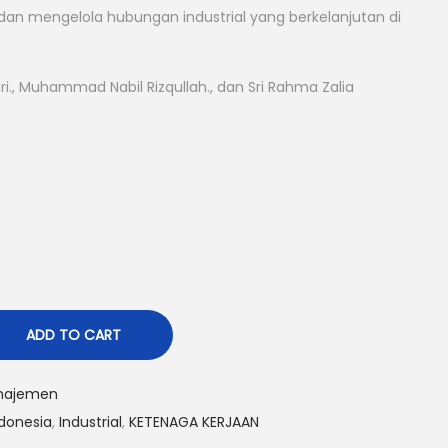
n mengelola hubungan industrial yang berkelanjutan di
ri., Muhammad Nabil Rizqullah., dan Sri Rahma Zalia
ADD TO CART
najemen
donesia
,
Industrial
,
KETENAGA KERJAAN