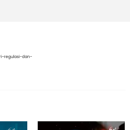
S
h
ar
e
i-regulasi-dan-