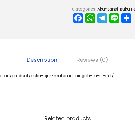
Categories:
Akuntansi
,
Buku P
F
W
T
Li
a
h
el
n
c
a
e
e
e
ts
gr
b
A
a
Description
Reviews (0)
o
p
m
o
p
i.co.id/product/buku-ajar-matema…ningsih-m-si-dkk/
k
Related products