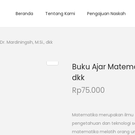
Beranda
Tentang Kami
Pengajuan Naskah
. Mardiningsih, M.Si., dkk
Buku Ajar Matemat
dkk
Rp
75.000
Matematika merupakan ilmu 
pengetahuan dan teknologi s
matematika melatih orang untuk