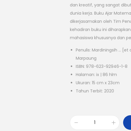
dan kreatif, yang sangat dib
dunia kerja. Buku Ajar Matema
dikerjasamakan oleh Tim Penu
kehadiran buku ini diharapk
mahasiswa khususnya dan p
Penulis: Mardiningsih … [et 
Marpaung
ISBN: 978-623-92946-1-8
Halaman: ix | 86 hlm
Ukuran: 15 cm x 23cm
Tahun Terbit: 2020