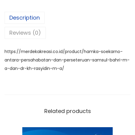
c
a
e
e
ar
e
ts
gr
e
Description
b
A
a
Reviews (0)
o
p
m
o
p
k
https://merdekakreasi.co.id/product/hamka-soekarno-
antara-persahabatan-dan-perseteruan-samsul-bahri-m-
a-dan-dr-kh-rasyidin-m-a/
Related products