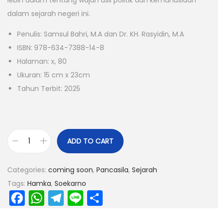
dalam sejarah negeri ini.
Penulis: Samsul Bahri, M.A dan Dr. KH. Rasyidin, M.A
ISBN: 978-634-7388-14-8
Halaman: x, 80
Ukuran: 15 cm x 23cm
Tahun Terbit: 2025
ADD TO CART
Categories:
coming soon
,
Pancasila
,
Sejarah
Tags:
Hamka
,
Soekarno
F
W
T
Li
S
a
h
el
n
h