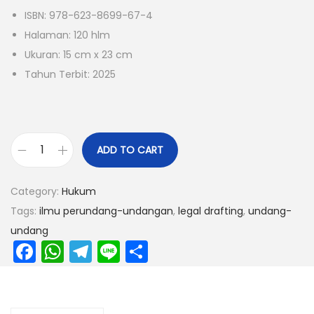
ISBN: 978-623-8699-67-4
Halaman: 120 hlm
Ukuran: 15 cm x 23 cm
Tahun Terbit: 2025
ADD TO CART
Category:
Hukum
Tags:
ilmu perundang-undangan
,
legal drafting
,
undang-
undang
F
W
T
Li
S
a
h
el
n
h
c
a
e
e
ar