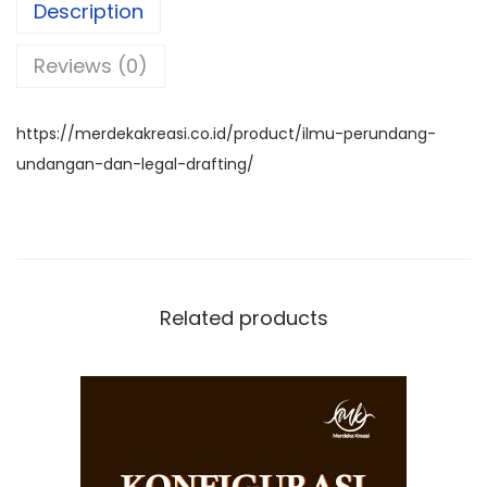
e
ts
gr
e
Description
b
A
a
Reviews (0)
o
p
m
o
p
k
https://merdekakreasi.co.id/product/ilmu-perundang-
undangan-dan-legal-drafting/
Related products