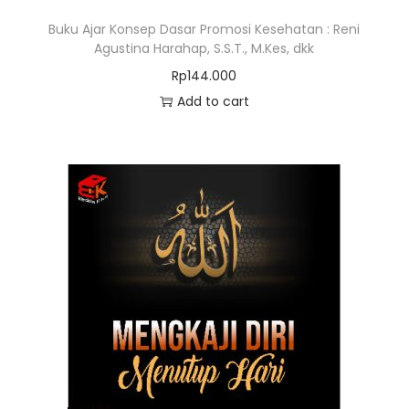
Buku Ajar Konsep Dasar Promosi Kesehatan : Reni
Agustina Harahap, S.S.T., M.Kes, dkk
Rp
144.000
Add to cart