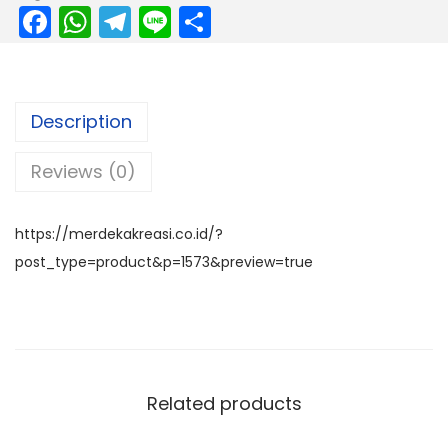
F
W
T
Li
S
a
h
el
n
h
c
a
e
e
ar
e
ts
gr
e
Description
b
A
a
Reviews (0)
o
p
m
o
p
k
https://merdekakreasi.co.id/?
post_type=product&p=1573&preview=true
Related products