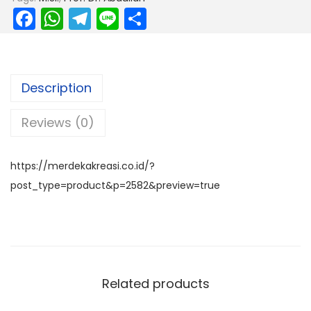
F
W
T
Li
S
a
h
el
n
h
c
a
e
e
ar
e
ts
gr
e
Description
b
A
a
Reviews (0)
o
p
m
o
p
k
https://merdekakreasi.co.id/?
post_type=product&p=2582&preview=true
Related products