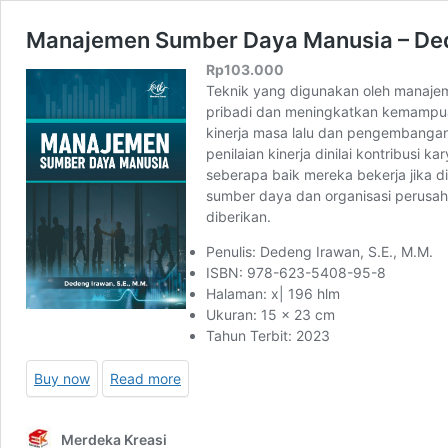
Manajemen Sumber Daya Manusia – Dede
Rp
103.000
Teknik yang digunakan oleh manajem
pribadi dan meningkatkan kemampua
kinerja masa lalu dan pengembangan.
penilaian kinerja dinilai kontribus
seberapa baik mereka bekerja jika d
sumber daya dan organisasi perusah
diberikan.
Penulis: Dedeng Irawan, S.E., M.M.
ISBN: 978-623-5408-95-8
Halaman: x| 196 hlm
Ukuran: 15 x 23 cm
Tahun Terbit: 2023
Buy now
Read more
Merdeka Kreasi