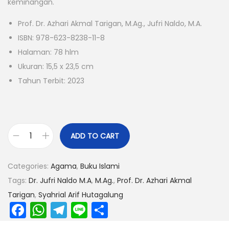
keminangan.
Prof. Dr. Azhari Akmal Tarigan, M.Ag., Jufri Naldo, M.A.
ISBN: 978-623-8238-11-8
Halaman: 78 hlm
Ukuran: 15,5 x 23,5 cm
Tahun Terbit: 2023
ADD TO CART
Categories:
Agama
,
Buku Islami
Tags:
Dr. Jufri Naldo M.A
,
M.Ag.
,
Prof. Dr. Azhari Akmal
Tarigan
,
Syahrial Arif Hutagalung
F
W
T
Li
S
a
h
el
n
h