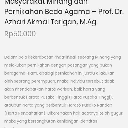
Masyarakat Minang dan
Pernikahan Beda Agama – Prof. Dr.
Azhari Akmal Tarigan, M.Ag.
Rp
50.000
Dalam pola kekerabatan matrilineal, seorang Minang
yang
melakukan pernikahan dengan pasangan yang bukan
beragama Islam, apalagi pernikahan ini justru dilakukan
oleh seorang perempuan, maka individu tersebut tidak
akan
mendapatkan harta warisan, baik harta yang
berbentuk
Harato
Pusako Tinggi
(Harta Pusaka Tinggi),
ataupun harta
yang berbentuk
Harato
Pusako Randah
(Harta Pencaharian).
Dikarenakan
hak
adatnya
telah
gugur,
maka
yang
bersangkutan kehilangan identitas