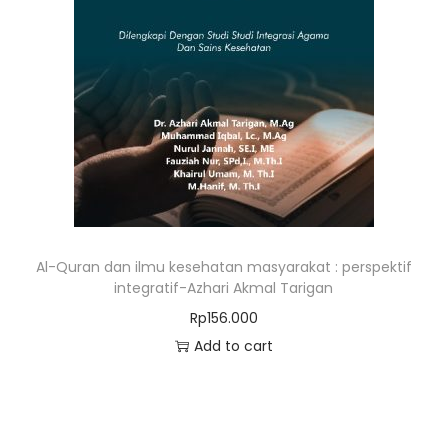
Al-Quran dan ilmu kesehatan masyarakat : perspektif
integratif-Azhari Akmal Tarigan
Rp
156.000
Add to cart