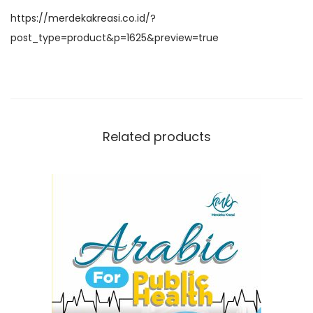
o
p
k
https://merdekakreasi.co.id/?
post_type=product&p=1625&preview=true
Related products