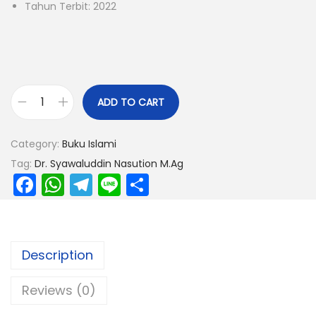
Tahun Terbit: 2022
ADD TO CART
Category:
Buku Islami
Tag:
Dr. Syawaluddin Nasution M.Ag
F
W
T
Li
S
a
h
el
n
h
c
a
e
e
ar
e
ts
gr
e
Description
b
A
a
Reviews (0)
o
p
m