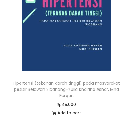
Hipertensi (tekanan darah tinggi) pada masyarakat
pesisir Belawan Sicanang-Yulia Khairina Ashar, Mhd
Furqan
Rp
45.000
Add to cart