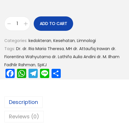
ADD TO CART
Categories:
kedokteran
,
Kesehatan
,
Limnologi
Tags:
Dr. dr. Ria Maria Theresa
,
MH dr. Attaufiq Irawan dr.
Fiorentina Wahyutama dr. Lathifa Aulia Andini dr. M. Ilham
Fadhlir Rahman
,
SpKJ
F
W
T
Li
S
a
h
el
n
h
c
a
e
e
ar
e
ts
gr
e
Description
b
A
a
Reviews (0)
o
p
m
o
p