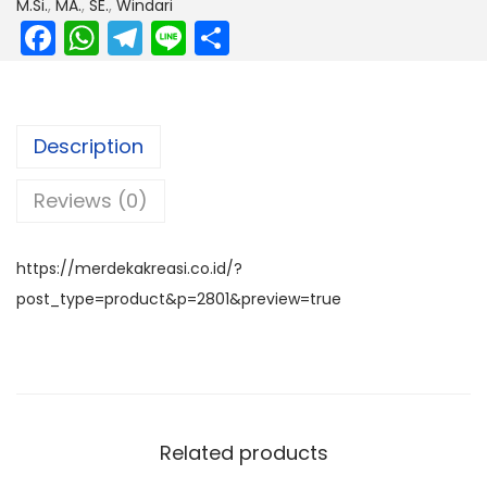
M.Si.
,
MA.
,
SE.
,
Windari
F
W
T
Li
S
a
h
el
n
h
c
a
e
e
ar
e
ts
gr
e
Description
b
A
a
Reviews (0)
o
p
m
o
p
k
https://merdekakreasi.co.id/?
post_type=product&p=2801&preview=true
Related products