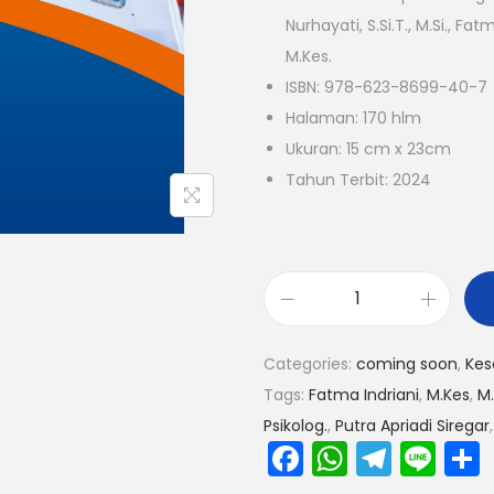
Nurhayati, S.Si.T., M.Si., Fat
M.Kes.
ISBN: 978-623-8699-40-7
Halaman: 170 hlm
Ukuran: 15 cm x 23cm
Tahun Terbit: 2024
Categories:
coming soon
,
Kes
Tags:
Fatma Indriani
,
M.Kes
,
M.
Psikolog.
,
Putra Apriadi Siregar
F
W
T
Li
a
h
el
n