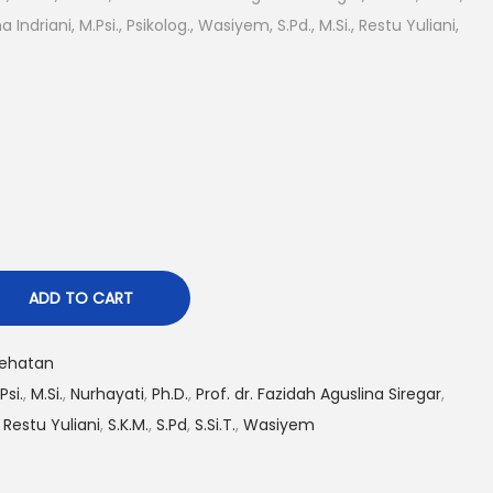
ma Indriani, M.Psi., Psikolog., Wasiyem, S.Pd., M.Si., Restu Yuliani,
ADD TO CART
ehatan
Psi.
,
M.Si.
,
Nurhayati
,
Ph.D.
,
Prof. dr. Fazidah Aguslina Siregar
,
,
Restu Yuliani
,
S.K.M.
,
S.Pd
,
S.Si.T.
,
Wasiyem
S
h