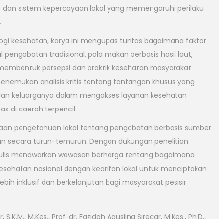
ia, dan sistem kepercayaan lokal yang memengaruhi perilaku
.
gi kesehatan, karya ini mengupas tuntas bagaimana faktor
l pengobatan tradisional, pola makan berbasis hasil laut,
membentuk persepsi dan praktik kesehatan masyarakat
enemukan analisis kritis tentang tantangan khusus yang
 dan keluarganya dalam mengakses layanan kesehatan
as di daerah terpencil.
ayaan pengetahuan lokal tentang pengobatan berbasis sumber
kan secara turun-temurun. Dengan dukungan penelitian
enulis menawarkan wawasan berharga tentang bagaimana
esehatan nasional dengan kearifan lokal untuk menciptakan
ih inklusif dan berkelanjutan bagi masyarakat pesisir
, S.K.M., M.Kes., Prof. dr. Fazidah Aguslina Siregar, M.Kes., Ph.D.,