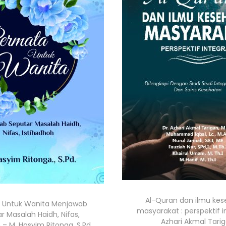
Al-Quran dan ilmu ke
 Untuk Wanita Menjawab
masyarakat : perspektif i
r Masalah Haidh, Nifas,
Azhari Akmal Tari
 – M. Hasyim Ritonga, S.Pd.