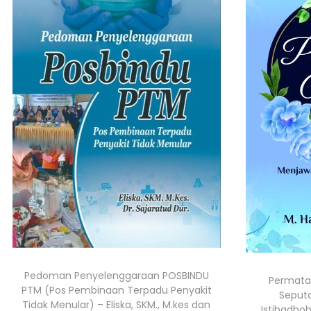
Pedoman Penyelenggaraan POSBINDU
Permata
PTM (Pos Pembinaan Terpadu Penyakit
Seputa
Tidak Menular) – Eliska, SKM., M.kes dan
Istihadhoh