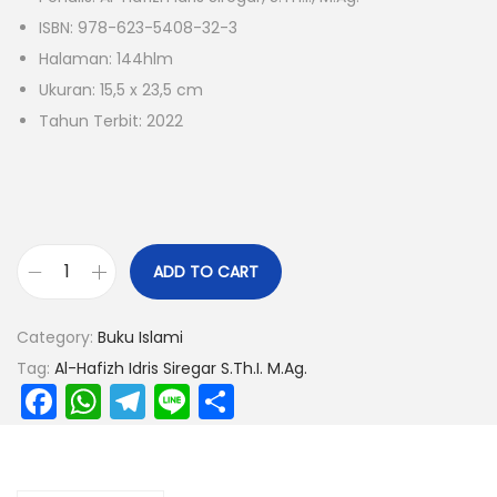
ISBN: 978-623-5408-32-3
Halaman: 144hlm
Ukuran: 15,5 x 23,5 cm
Tahun Terbit: 2022
ADD TO CART
Category:
Buku Islami
Tag:
Al-Hafizh Idris Siregar S.Th.I. M.Ag.
F
W
T
Li
S
a
h
el
n
h
c
a
e
e
ar