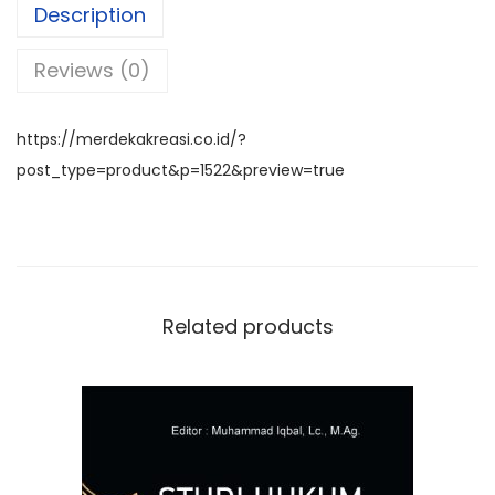
e
ts
gr
e
Description
b
A
a
Reviews (0)
o
p
m
o
p
k
https://merdekakreasi.co.id/?
post_type=product&p=1522&preview=true
Related products