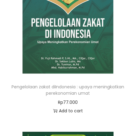
Pengelolaan zakat diIndonesia : upaya meningkatkan
perekonomian umat
Rp
77.000
Add to cart