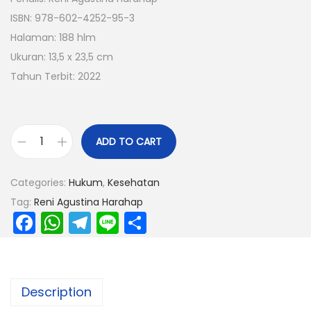
ISBN: 978-602-4252-95-3
Halaman: 188 hlm
Ukuran: 13,5 x 23,5 cm
Tahun Terbit: 2022
ADD TO CART
Categories:
Hukum
,
Kesehatan
Tag:
Reni Agustina Harahap
F
W
T
Li
S
a
h
el
n
h
c
a
e
e
ar
e
ts
gr
e
Description