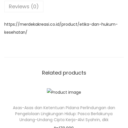
b
A
a
Reviews (0)
o
p
m
o
p
k
https://merdekakreasi.co.id/product/etika-dan-hukum-
kesehatan/
Related products
Asas-Asas dan Ketentuan Pidana Perlindungan dan
Pengelolaan Lingkungan Hidup: Pasca Berlakunya
Undang-Undang Cipta Kerja-Alvi Syahrin, dkk