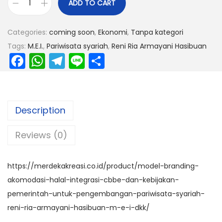
ADD TO CART
Categories:
coming soon
,
Ekonomi
,
Tanpa kategori
Tags:
M.E.I.
,
Pariwisata syariah
,
Reni Ria Armayani Hasibuan
F
W
T
Li
S
a
h
el
n
h
c
a
e
e
ar
e
ts
gr
e
Description
b
A
a
Reviews (0)
o
p
m
o
p
k
https://merdekakreasi.co.id/product/model-branding-
akomodasi-halal-integrasi-cbbe-dan-kebijakan-
pemerintah-untuk-pengembangan-pariwisata-syariah-
reni-ria-armayani-hasibuan-m-e-i-dkk/