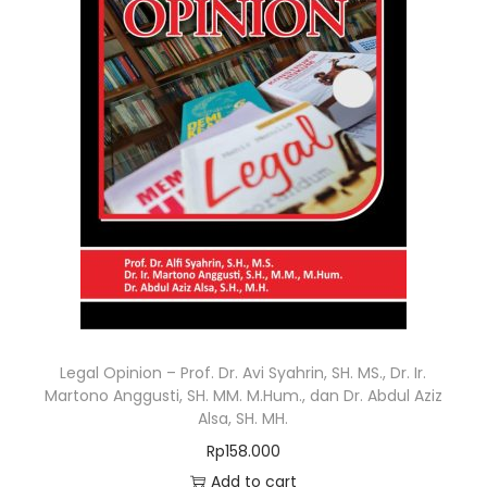
Legal Opinion – Prof. Dr. Avi Syahrin, SH. MS., Dr. Ir.
Martono Anggusti, SH. MM. M.Hum., dan Dr. Abdul Aziz
Alsa, SH. MH.
Rp
158.000
Add to cart