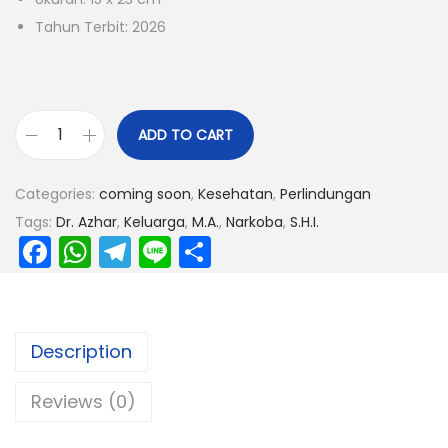
Tahun Terbit: 2026
ADD TO CART
Categories:
coming soon
,
Kesehatan
,
Perlindungan
Tags:
Dr. Azhar
,
Keluarga
,
M.A.
,
Narkoba
,
S.H.I.
F
W
T
Li
S
a
h
el
n
h
c
a
e
e
ar
e
ts
gr
e
Description
b
A
a
Reviews (0)
o
p
m
o
p