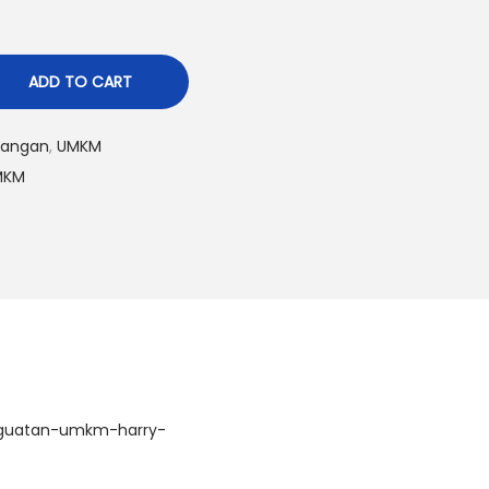
ADD TO CART
uangan
,
UMKM
MKM
S
h
ar
e
enguatan-umkm-harry-