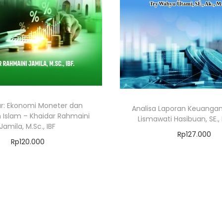
ar: Ekonomi Moneter dan
Analisa Laporan Keuangan
Islam – Khaidar Rahmaini
Lismawati Hasibuan, SE., M
Jamila, M.Sc., IBF
Rp
127.000
Rp
120.000
Add to cart
Add to cart