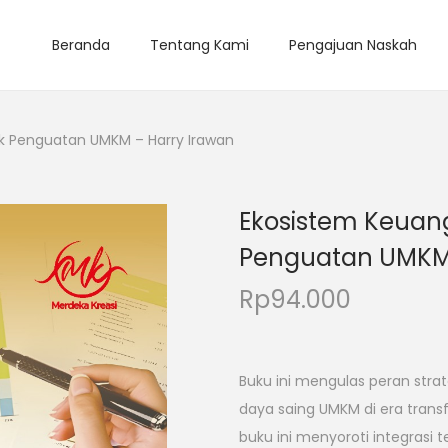
Beranda
Tentang Kami
Pengajuan Naskah
uk Penguatan UMKM – Harry Irawan
Ekosistem Keuang
Penguatan UMKM 
Rp
94.000
Buku ini mengulas peran stra
daya saing UMKM di era trans
buku ini menyoroti integrasi te