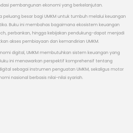
ndasi pembangunan ekonomi yang berkelanjutan.
a peluang besar bagi UMKM untuk tumbuh melalui keuangan
retika. Buku ini membahas bagaimana ekosistem keuangan
intech, perbankan, hingga kebijakan pendukung-dapat menjadi
atkan akses pembiayaan dan kemandirian UMKM.
nomi digital, UMKM membutuhkan sistem keuangan yang
. Buku ini menawarkan perspektif komprehensif tentang
igital sebagai instrumen penguatan UMKM, sekaligus motor
 nasional berbasis nilai-nilai syariah.