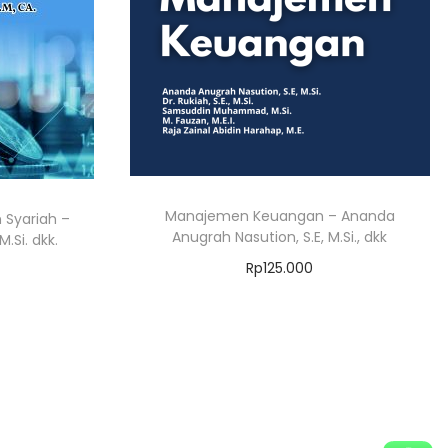
Manajemen Keuangan – Ananda
 Syariah –
Anugrah Nasution, S.E, M.Si., dkk
.Si. dkk.
Rp
125.000
Add to cart