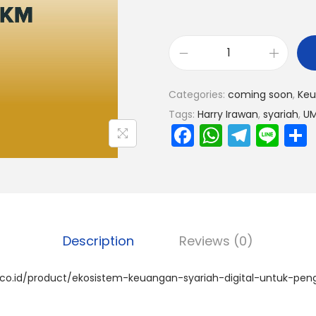
Categories:
coming soon
,
Ke
Tags:
Harry Irawan
,
syariah
,
U
F
W
T
Li
a
h
el
n
c
a
e
e
e
ts
gr
b
A
a
o
p
m
Description
Reviews (0)
o
p
i.co.id/product/ekosistem-keuangan-syariah-digital-untuk-p
k