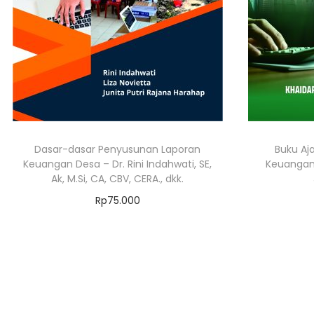
Dasar-dasar Penyusunan Laporan
Buku Aj
Keuangan Desa – Dr. Rini Indahwati, SE,
Keuangan 
Ak, M.Si, CA, CBV, CERA., dkk.
Rp
75.000
Add to cart