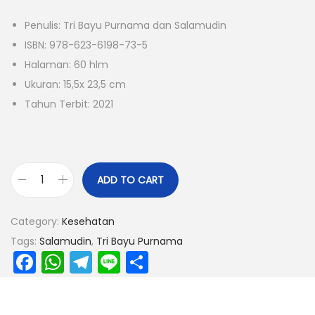
Penulis: Tri Bayu Purnama dan Salamudin
ISBN: 978-623-6198-73-5
Halaman: 60 hlm
Ukuran: 15,5x 23,5 cm
Tahun Terbit: 2021
ADD TO CART
Category:
Kesehatan
Tags:
Salamudin
,
Tri Bayu Purnama
F
W
T
Li
S
a
h
el
n
h
c
a
e
e
ar