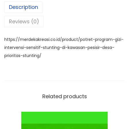
e
ts
gr
e
Description
b
A
a
Reviews (0)
o
p
m
o
p
k
https://merdekakreasi.co.id/product/potret-program-gizi-
intervensi-sensitif-stunting-di-kawasan-pesisir-desa-
prioritas-stunting/
Related products