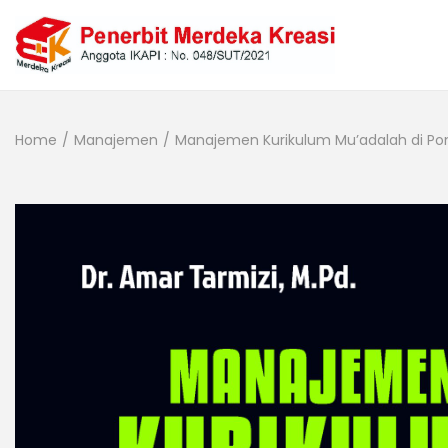
Home
/
Manajemen
/
Manajemen Kurikulum Mu’adalah di Pon