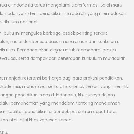
tua di Indonesia terus mengalami transformasi. Salah satu
dalah adanya sistem pendidikan mu’adalah yang memadukan
urikulum nasional.
an, buku ini mengulas berbagai aspek penting terkait
ah, mulai dari konsep dasar manajemen dan kurikulum,
ikulum. Pembaca akan diajak untuk memahami proses
evaluasi, serta dampak dari penerapan kurikulum mu’adalah
t menjadi referensi berharga bagi para praktisi pendidikan,
kademisi, mahasiswa, serta pihak-pihak terkait yang memiliki
ngan pendidikan Islam di Indonesia, khususnya dalam
 Melalui pemahaman yang mendalam tentang manajemen
kan kualitas pendidikan di pondok pesantren dapat terus
an nilai-nilai khas kepesantrenan.
M.Pd.