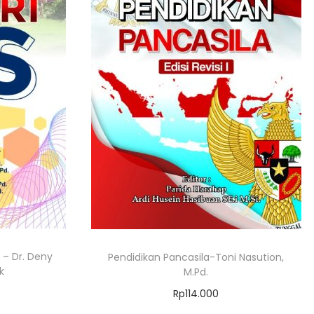
– Dr. Deny
Pendidikan Pancasila-Toni Nasution,
k
M.Pd.
Rp
114.000