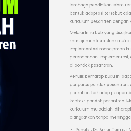
lembaga pendidikan Islam ter
bentuk adaptasi tersebut a
kurikulum pesantren dengan k
Melalui lima bab yang disajik
manajemen kurikulum mu’adal
implementasi manajemen kur
perencanaan, implementasi, 
di pondok pesantren.
Penulis berharap buku ini dapa
pengurus pondok pesantren, a
perhatian terhadap pengemba
konteks pondok pesantren.
kurikulum mu’adalah, diharap
ditingkatkan tanpa meninggalk
Penulis : Dr. Amar Tarmizi, 