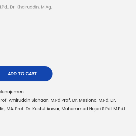
.Pd., Dr. Khairuddin, M.Ag.
ADD TO CART
Manajemen
Prof. Amiruddin Siahaan
,
M.Pd Prof. Dr. Mesiono
,
M.Pd. Dr.
din
,
MA. Prof. Dr. Kasful Anwar
,
Muhammad Najari S.Pd.I M.Pd.I
S
h