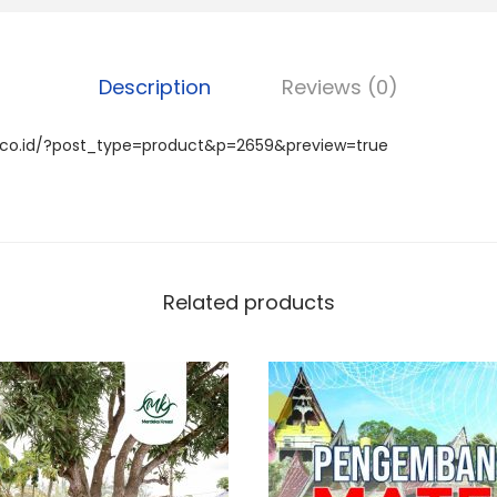
c
a
e
e
e
ts
gr
b
A
a
Description
Reviews (0)
o
p
m
o
p
i.co.id/?post_type=product&p=2659&preview=true
k
Related products