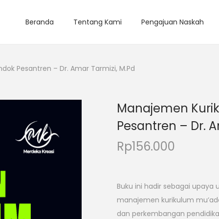
Beranda
Tentang Kami
Pengajuan Naskah
dok Pesantren – Dr. Amar Tarmizi, M.Pd
Manajemen Kurik
Pesantren – Dr. A
Rp
156.000
Buku ini hadir sebagai upa
manajemen kurikulum mu’adal
dan perkembangan pendidikan