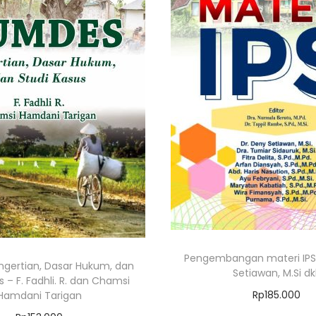
Pengembangan materi IPS 
gertian, Dasar Hukum, dan
Setiawan, M.Si dk
s – F. Fadhli. R. dan Chamsi
Rp
185.000
Hamdani Tarigan