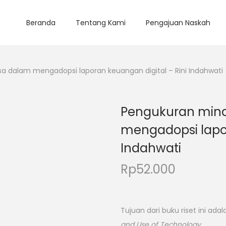
Beranda
Tentang Kami
Pengajuan Naskah
a dalam mengadopsi laporan keuangan digital – Rini Indahwati
Pengukuran mina
mengadopsi lapor
Indahwati
Rp
52.000
Tujuan dari buku riset ini a
and Use of Technology