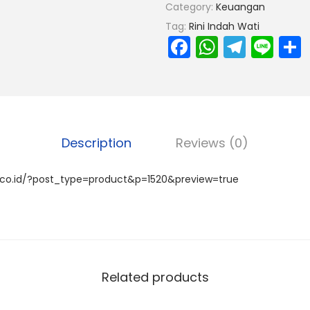
Category:
Keuangan
Tag:
Rini Indah Wati
F
W
T
Li
a
h
el
n
c
a
e
e
e
ts
gr
b
A
a
Description
Reviews (0)
o
p
m
o
p
.co.id/?post_type=product&p=1520&preview=true
k
Related products