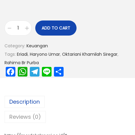
ADD TO CART
Category:
Keuangan
Tags:
Eriadi
,
Haryono Umar
,
Oktariani Khamilah Siregar
,
Rahima Br Purba
F
W
T
Li
S
a
h
el
n
h
c
a
e
e
ar
e
ts
gr
e
Description
b
A
a
Reviews (0)
o
p
m
o
p