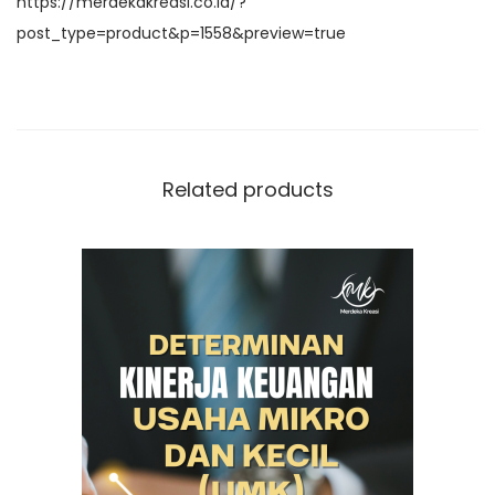
k
https://merdekakreasi.co.id/?
post_type=product&p=1558&preview=true
Related products