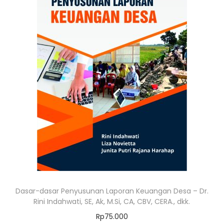
Dasar-dasar Penyusunan Laporan Keuangan Desa – Dr.
Rini Indahwati, SE, Ak, M.Si, CA, CBV, CERA., dkk.
Rp
75.000